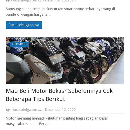
by -
wisatabdg.com
on -
Desember 23, 2020
Samsung sudah resmi meluncurkan smartphone terbarunya yang di
banderol dengan harga te…
Baca selengkapnya
OTOMOTIF
Mau Beli Motor Bekas? Sebelumnya Cek
Beberapa Tips Berikut
by -
wisatabdg.com
on -
Desember 12, 2020
Motor memang menjadi kebutuhan penting bagi sebagian besar
masyarakat saat ini. Pergi …