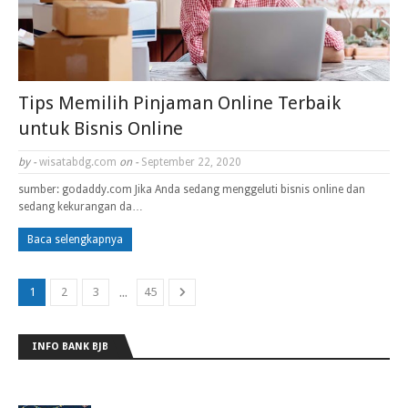
Tips Memilih Pinjaman Online Terbaik
untuk Bisnis Online
by -
wisatabdg.com
on -
September 22, 2020
sumber: godaddy.com Jika Anda sedang menggeluti bisnis online dan
sedang kekurangan da…
Baca selengkapnya
...
1
2
3
45
INFO BANK BJB