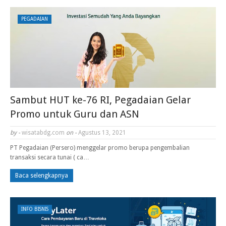
PEGADAIAN
Sambut HUT ke-76 RI, Pegadaian Gelar
Promo untuk Guru dan ASN
by -
wisatabdg.com
on -
Agustus 13, 2021
PT Pegadaian (Persero) menggelar promo berupa pengembalian
transaksi secara tunai ( ca…
Baca selengkapnya
INFO BISNIS