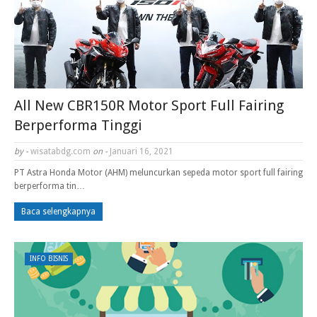
All New CBR150R Motor Sport Full Fairing
Berperforma Tinggi
by -
wisatabdg.com
on -
Januari 16, 2021
PT Astra Honda Motor (AHM) meluncurkan sepeda motor sport full fairing
berperforma tin…
Baca selengkapnya
INFO BISNIS