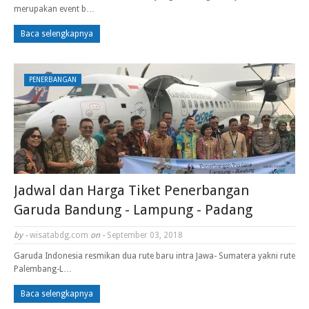
merupakan event b…
Baca selengkapnya
PENERBANGAN
Jadwal dan Harga Tiket Penerbangan
Garuda Bandung - Lampung - Padang
by -
wisatabdg.com
on -
September 03, 2018
Garuda Indonesia resmikan dua rute baru intra Jawa- Sumatera yakni rute
Palembang-L…
Baca selengkapnya