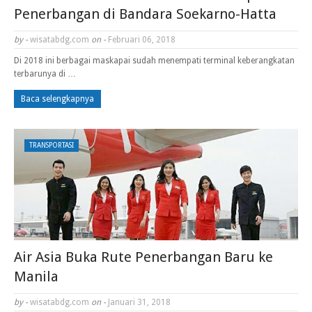
Penerbangan di Bandara Soekarno-Hatta
by -
wisatabdg.com
on -
Februari 06, 2018
Di 2018 ini berbagai maskapai sudah menempati terminal keberangkatan
terbarunya di …
Baca selengkapnya
TRANSPORTASI
Air Asia Buka Rute Penerbangan Baru ke
Manila
by -
wisatabdg.com
on -
Januari 31, 2018