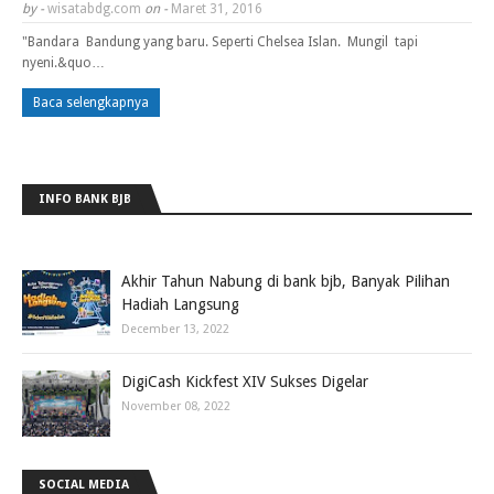
by -
wisatabdg.com
on -
Maret 31, 2016
"Bandara Bandung yang baru. Seperti Chelsea Islan. Mungil tapi
nyeni.&quo…
Baca selengkapnya
INFO BANK BJB
Akhir Tahun Nabung di bank bjb, Banyak Pilihan
Hadiah Langsung
December 13, 2022
DigiCash Kickfest XIV Sukses Digelar
November 08, 2022
SOCIAL MEDIA