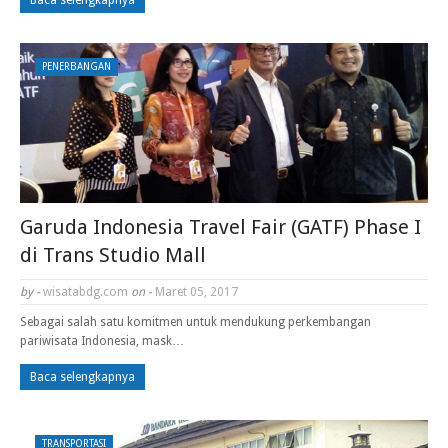
Baca selengkapnya
PENERBANGAN
Garuda Indonesia Travel Fair (GATF) Phase I
di Trans Studio Mall
by -
wisatabdg.com
on -
Maret 05, 2017
Sebagai salah satu komitmen untuk mendukung perkembangan
pariwisata Indonesia, mask…
Baca selengkapnya
TRANSPORTASI